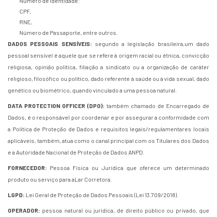
Número de Identidade:
CPF,
RNE,
Número de Passaporte, entre outros.
DADOS PESSOAIS SENSÍVEIS:
segundo a legislação brasileira,um dado
pessoal sensível é aquele que se refere à origem racial ou étnica, convicção
religiosa, opinião política, filiação a sindicato ou a organização de caráter
religioso, filosófico ou político, dado referente à saúde ou à vida sexual, dado
genético ou biométrico, quando vinculado a uma pessoa natural.
DATA PROTECTION OFFICER (DPO):
também chamado de Encarregado de
Dados, é o responsável por coordenar e por assegurar a conformidade com
a Política de Proteção de Dados e requisitos legais/regulamentares locais
aplicáveis, também, atua como o canal principal com os Titulares dos Dados
e a Autoridade Nacional de Proteção de Dados ANPD.
FORNECEDOR:
Pessoa Física ou Jurídica que oferece um determinado
produto ou serviço para aLar Corretora.
LGPD:
Lei Geral de Proteção de Dados Pessoais (Lei 13.709/2018).
OPERADOR:
pessoa natural ou jurídica, de direito público ou privado, que