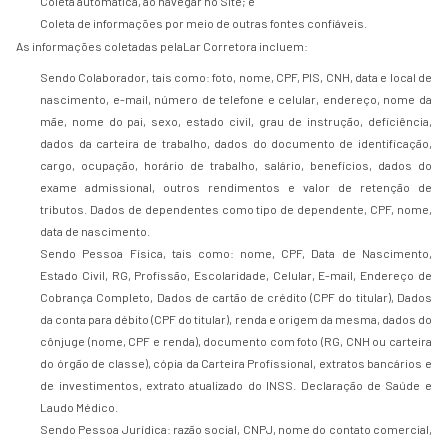
Coleta automática, ao navegar no Site; e
Coleta de informações por meio de outras fontes confiáveis.
As informações coletadas pelaLar Corretora incluem:
Sendo Colaborador, tais como: foto, nome, CPF, PIS, CNH, data e local de
nascimento, e-mail, número de telefone e celular, endereço, nome da
mãe, nome do pai, sexo, estado civil, grau de instrução, deficiência,
dados da carteira de trabalho, dados do documento de identificação,
cargo, ocupação, horário de trabalho, salário, benefícios, dados do
exame admissional, outros rendimentos e valor de retenção de
tributos. Dados de dependentes como tipo de dependente, CPF, nome,
data de nascimento.
Sendo Pessoa Física, tais como: nome, CPF, Data de Nascimento,
Estado Civil, RG, Profissão, Escolaridade, Celular, E-mail, Endereço de
Cobrança Completo, Dados de cartão de crédito (CPF do titular), Dados
da conta para débito (CPF do titular), renda e origem da mesma, dados do
cônjuge (nome, CPF e renda), documento com foto (RG, CNH ou carteira
do órgão de classe), cópia da Carteira Profissional, extratos bancários e
de investimentos, extrato atualizado do INSS. Declaração de Saúde e
Laudo Médico.
Sendo Pessoa Jurídica: razão social, CNPJ, nome do contato comercial,